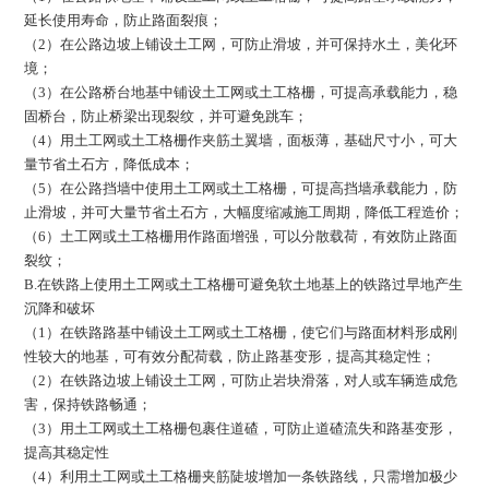
延长使用寿命，防止路面裂痕；
（2）在公路边坡上铺设土工网，可防止滑坡，并可保持水土，美化环
境；
（3）在公路桥台地基中铺设土工网或土工格栅，可提高承载能力，稳
固桥台，防止桥梁出现裂纹，并可避免跳车；
（4）用土工网或土工格栅作夹筋土翼墙，面板薄，基础尺寸小，可大
量节省土石方，降低成本；
（5）在公路挡墙中使用土工网或土工格栅，可提高挡墙承载能力，防
止滑坡，并可大量节省土石方，大幅度缩减施工周期，降低工程造价；
（6）土工网或土工格栅用作路面增强，可以分散载荷，有效防止路面
裂纹；
B.在铁路上使用土工网或土工格栅可避免软土地基上的铁路过早地产生
沉降和破坏
（1）在铁路路基中铺设土工网或土工格栅，使它们与路面材料形成刚
性较大的地基，可有效分配荷载，防止路基变形，提高其稳定性；
（2）在铁路边坡上铺设土工网，可防止岩块滑落，对人或车辆造成危
害，保持铁路畅通；
（3）用土工网或土工格栅包裹住道碴，可防止道碴流失和路基变形，
提高其稳定性
（4）利用土工网或土工格栅夹筋陡坡增加一条铁路线，只需增加极少