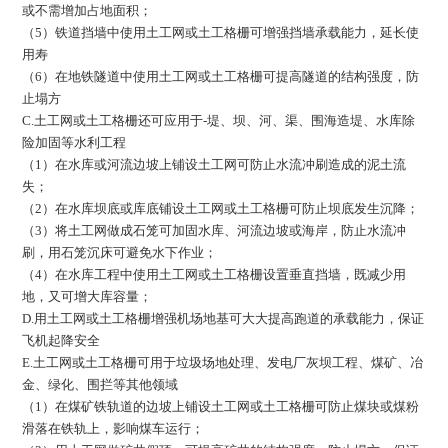
或不需增加占地面积；
（5）铁道挡墙中使用土工网或土工格栅可增强挡墙承载能力，延长使
用寿
（6）在地铁隧道中使用土工网或土工格栅可提高隧道的结构强度，防
止塌方
C.土工网或土工格栅还可应用于-堤、坝、河、渠、围海造堤、水库除
险加固等水利工程
（1）在水库或河流边坡上铺设土工网可防止水流冲刷造成的泥土流
失；
（2）在水库坝底或库底铺设土工网或土工格栅可防止坝底发生沉降；
（3）将土工网做成石笼可加固水库、河流边坡或海岸，防止水流冲
刷，用石笼沉床可避免水下作业；
（4）在水库工程中使用土工网或土工格栅设置垂直挡墙，既减少用
地，又可增大库容量；
D.用土工网或土工格栅增强机场地基可大大提高跑道的承载能力，保证
飞机起降安全
E.土工网或土工格栅可用于垃圾场地处理、发电厂灰坝工程、煤矿、冶
金、绿化、围拦等其他领域
（1）在煤矿铁轨道的边坡上铺设土工网或土工格栅可防止煤块或煤粉
滑落在铁轨上，影响煤车运行；