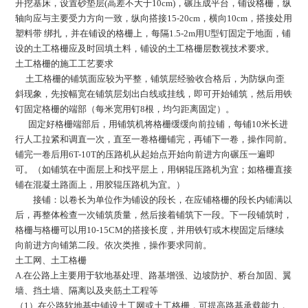
开挖基床，设置砂垫层(高差不大于10cm)，碾压成平台，铺设格栅，纵
轴向应与主要受力方向一致，纵向搭接15-20cm，横向10cm，搭接处用
塑料带 绑扎，并在铺设的格栅上，每隔1.5-2m用U型钉固定于地面，铺
设的土工格栅应及时回填土料，铺设的土工格栅层数视技术要求。
土工格栅的施工工艺要求
土工格栅的铺筑面应较为平整，铺筑层经验收合格后，为防纵向歪
斜现象，先按幅宽在铺筑层划出白线或挂线，即可开始铺筑，然后用铁
钉固定格栅的端部（每米宽用钉8根，均匀距离固定）。
固定好格栅端部后，用铺筑机将格栅缓缓向前拉铺，每铺10米长进
行人工拉紧和调直一次，直至一卷格栅铺完，再铺下一卷，操作同前。
铺完一卷后用6T-10T的压路机从起始点开始向前进方向碾压一遍即
可。（如铺筑在中面层上和找平层上，用钢辊压路机为宜；如格栅直接
铺在混凝土路面上，用胶辊压路机为宜。）
接铺：以卷长为单位作为铺设的段长，在应铺格栅的段长内铺满以
后，再整体检查一次铺筑质量，然后接着铺筑下一段。下一段铺筑时，
格栅与格栅可以用10-15CM的搭接长度，并用铁钉或木楔固定后继续
向前进方向铺第二段。依次类推，操作要求同前。
土工网、土工格栅
A.在公路上主要用于软地基处理、路基增强、边坡防护、桥台加固、翼
墙、挡土墙、隔离以及夹筋土工程等
（1）在公路软地基中铺设土工网或土工格栅，可提高路基承载能力，