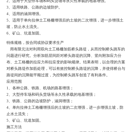
2、适用于大型停车场和码头货场等永久性承载的地基增强。
3、适用铁路、公路的边坡防护。
4、适用的涵洞增强。
5、适用于单向拉伸土工格栅增强后的土坡的二次增强，进一步增强土
坡，防止水土流失。
6、矿山、坑道加固。
特殊规格，按合同或协议要求生产
用有限元法对利用双向土工格栅加筋桥头路堤，从而控制桥头跳车的
问题进行研究。分析加筋层间距对桥头路堤的沉降、竖向附加应力分
布、土工格栅的拉应力和拉应变的影响规律。结果表明，以合理的方案
对桥头路堤作加筋处理，可以有效控制桥头路堤的沉降，并使得桥台与
路堤间的沉降能平顺过渡，为控制桥头跳车创造了有利条件。
应用范围
1、各种公路、铁路、机场的路基增强；
2、大型停车场和码头货场等永久性承载的地基增强；
3、铁路、公路的边坡防护，涵洞增强；
4、单向拉伸土工格栅增强后的土坡的二次增强，进一步增强土坡，防
止水土流失；
5、矿山、坑道加固。
施工方法