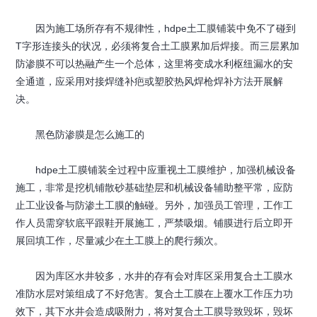
因为施工场所存有不规律性，hdpe土工膜铺装中免不了碰到
T字形连接头的状况，必须将复合土工膜累加后焊接。而三层累加
防渗膜不可以热融产生一个总体，这里将变成水利枢纽漏水的安
全通道，应采用对接焊缝补疤或塑胶热风焊枪焊补方法开展解
决。
黑色防渗膜是怎么施工的
hdpe土工膜铺装全过程中应重视土工膜维护，加强机械设备
施工，非常是挖机铺散砂基础垫层和机械设备辅助整平常，应防
止工业设备与防渗土工膜的触碰。另外，加强员工管理，工作工
作人员需穿软底平跟鞋开展施工，严禁吸烟。铺膜进行后立即开
展回填工作，尽量减少在土工膜上的爬行频次。
因为库区水井较多，水井的存有会对库区采用复合土工膜水
准防水层对策组成了不好危害。复合土工膜在上覆水工作压力功
效下，其下水井会造成吸附力，将对复合土工膜导致毁坏，毁坏